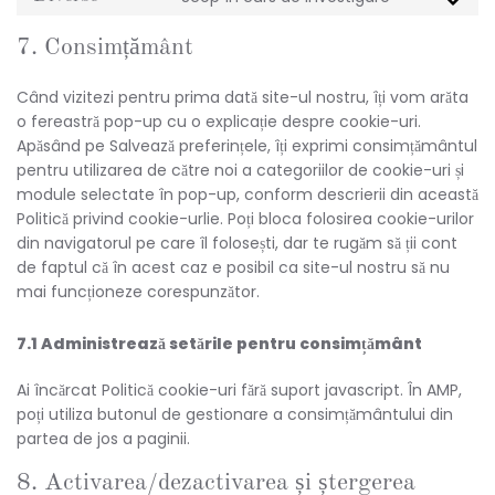
Consent
service
to
google-
7. Consimțământ
service
analytics
diverse
Când vizitezi pentru prima dată site-ul nostru, îți vom arăta
o fereastră pop-up cu o explicație despre cookie-uri.
Apăsând pe Salvează preferințele, îți exprimi consimțământul
pentru utilizarea de către noi a categoriilor de cookie-uri și
module selectate în pop-up, conform descrierii din această
Politică privind cookie-urlie. Poți bloca folosirea cookie-urilor
din navigatorul pe care îl folosești, dar te rugăm să ții cont
de faptul că în acest caz e posibil ca site-ul nostru să nu
mai funcționeze corespunzător.
7.1 Administrează setările pentru consimțământ
Ai încărcat Politică cookie-uri fără suport javascript. În AMP,
poți utiliza butonul de gestionare a consimțământului din
partea de jos a paginii.
8. Activarea/dezactivarea și ștergerea