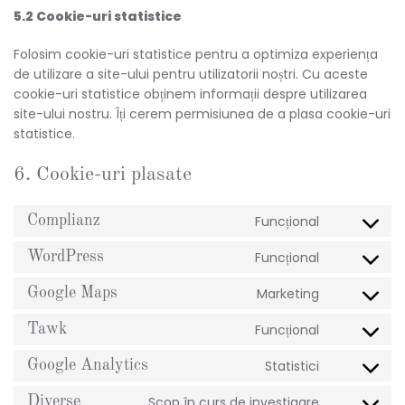
5.2 Cookie-uri statistice
Folosim cookie-uri statistice pentru a optimiza experiența
de utilizare a site-ului pentru utilizatorii noștri. Cu aceste
cookie-uri statistice obținem informații despre utilizarea
site-ului nostru. Îți cerem permisiunea de a plasa cookie-uri
statistice.
6. Cookie-uri plasate
Funcțional
Complianz
Consent
to
Funcțional
WordPress
Consent
service
to
complianz
Marketing
Google Maps
Consent
service
to
wordpress
Funcțional
Tawk
Consent
service
to
google-
Statistici
Google Analytics
Consent
service
maps
to
tawk
Scop în curs de investigare
Diverse