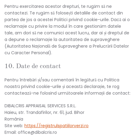
Pentru exercitarea acestor drepturi, te rugăm să ne
contactezi. Te rugăm să folosești detaliile de contact din
partea de jos a acestei Politici privind cookie-urile. Dacă ai o
reclamație cu privire la modul în care gestionăm datele
tale, am dori să ne comunici acest lucru, dar ai și dreptul de
a depune o reclamație la autoritatea de supraveghere
(Autoritatea Națională de Supraveghere a Prelucrării Datelor
cu Caracter Personal).
10. Date de contact
Pentru întrebări și/sau comentarii în legătură cu Politica
noastră privind cookie-urile și această declarație, te rog
contactează-ne folosind următoarele informații de contact:
DIBALCRIS APPRAISAL SERVICES S.R.L.
Haieu, str. Trandafirilor, nr. 61, jud. Bihor
România
Site web:
https://registrulspatiilorverzi.ro
Email:
office@
dibalcris.ro